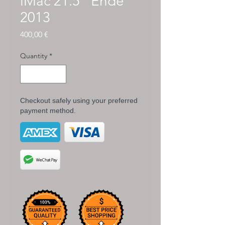
iMac 21.5" Ende
2013
Price
400,00 €
Quantity
*
Checkout safely using your preferred
payment method.