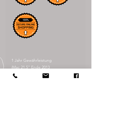
1 Jahr Gewährleistung
iMac 21.5" Ende 2013
2,7GHz Quad-Core intel Core i5
8GB 1600 MHZ DDR3
256GB SSD
Intel iris Plus Graphics 640 1536MB
*Ideal für
Musikproduktion/Filmschneiden/Bild
bearbeitung / Büroarbeit