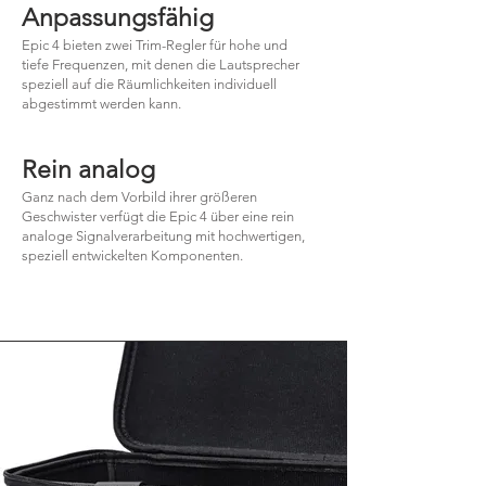
Anpassungsfähig
Epic 4 bieten zwei Trim-Regler für hohe und
tiefe Frequenzen, mit denen die Lautsprecher
speziell auf die Räumlichkeiten individuell
abgestimmt werden kann.
Rein analog
Ganz nach dem Vorbild ihrer größeren
Geschwister verfügt die Epic 4 über eine rein
analoge Signalverarbeitung mit hochwertigen,
speziell entwickelten Komponenten.